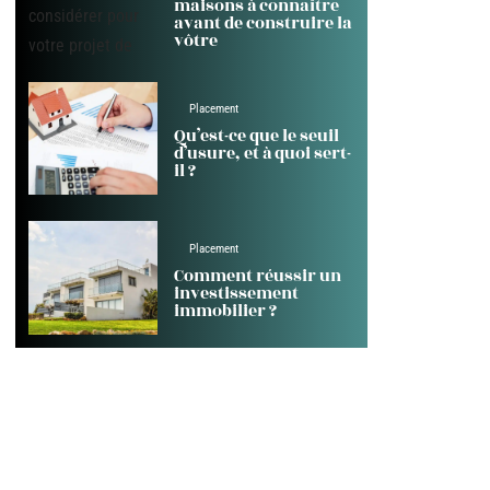
maisons à connaître
avant de construire la
vôtre
Placement
Qu’est-ce que le seuil
d’usure, et à quoi sert-
il ?
Placement
Comment réussir un
investissement
immobilier ?