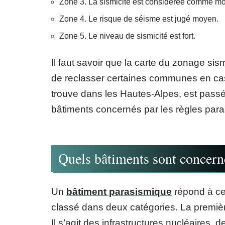
Zone 3. La sismicité est considérée comme m
Zone 4. Le risque de séisme est jugé moyen.
Zone 5. Le niveau de sismicité est fort.
Il faut savoir que la carte du zonage si
de reclasser certaines communes en cas
trouve dans les Hautes-Alpes, est passée
bâtiments concernés par les règles par
Quels bâtiments sont concern
Un
bâtiment parasismique
répond à cer
classé dans deux catégories. La premièr
Il s’agit des infrastructures nucléaires,