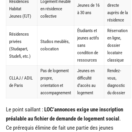
Résidences
Logement meublé
Jeunes de 16
directe
Habitat
en résidence
à 30 ans
auprès de la
Jeunes (FJT)
collective
résidence
Étudiants et
Réservation
Résidences
jeunes actifs
en ligne,
privées
Studios meublés,
sans
dossier
(Studapart,
colocation
condition de
locataire
Studefi, etc.)
ressources
classique
Pas de logement
Jeunes en
Rendez-
CLLAJ / ADIL
propre,
difficulté
vous,
de Paris
orientation et
d’accès au
diagnostic
accompagnement
logement
du dossier
Le point saillant :
LOC’annonces exige une inscription
préalable au fichier de demande de logement social
.
Ce prérequis élimine de fait une partie des jeunes