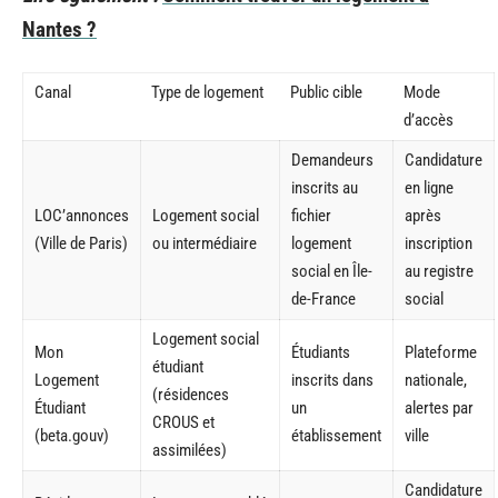
Nantes ?
Canal
Type de logement
Public cible
Mode
d’accès
Demandeurs
Candidature
inscrits au
en ligne
LOC’annonces
Logement social
fichier
après
(Ville de Paris)
ou intermédiaire
logement
inscription
social en Île-
au registre
de-France
social
Logement social
Mon
Étudiants
Plateforme
étudiant
Logement
inscrits dans
nationale,
(résidences
Étudiant
un
alertes par
CROUS et
(beta.gouv)
établissement
ville
assimilées)
Candidature