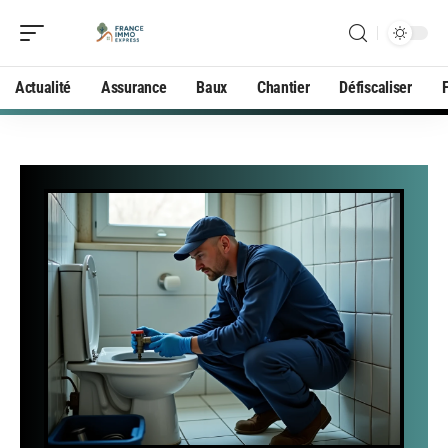
Actualité
Assurance
Baux
Chantier
Défiscaliser