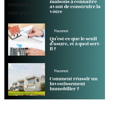
maisons à connaître
avant de construire la
vôtre
Placement
Qu’est-ce que le seuil
d’usure, et à quoi sert-
il ?
Placement
Comment réussir un
investissement
immobilier ?